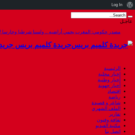
نبذة
Log In
عن
عاجـل
ووردبريس
أزمة سبتة هل استقال أخنوش أم هرب
جريدة كلميم بريس جريد
الرئيسية
اخبار محلية
أخبار وطنية
أخبار جهوية
إقتصاد
رياضة
شاعر و قصيدة
الملف الشهري
تقارير
ثقافة وفنون
مكتبة الفيديو
إتصل بنا