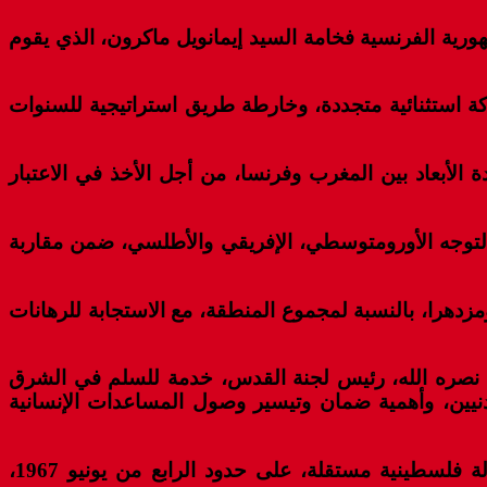
ورية الفرنسية فخامة السيد إيمانويل ماكرون، الذي يقوم
اكة استثنائية متجددة، وخارطة طريق استراتيجية للسنوات
 الأبعاد بين المغرب وفرنسا، من أجل الأخذ في الاعتبار
 التوجه الأورومتوسطي، الإفريقي والأطلسي، ضمن مقاربة
دهرا، بالنسبة لمجموع المنطقة، مع الاستجابة للرهانات
، نصره الله، رئيس لجنة القدس، خدمة للسلم في الشرق
دنيين، وأهمية ضمان وتيسير وصول المساعدات الإنسانية
وذكر جلالة الملك والرئيس الفرنسي بالطابع الاستعجالي لإعادة إحياء مسلسل السلام في إطار حل الدولتين، دولة فلسطينية مستقلة، على حدود الرابع من يونيو 1967،