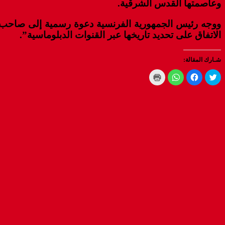
وعاصمتها القدس الشرقية.
ووجه رئيس الجمهورية الفرنسية دعوة رسمية إلى صاحب الجل
الاتفاق على تحديد تاريخها عبر القنوات الدبلوماسية”.
شـارك المقالة:
Click
Click
Click
Click
to
to
to
to
print
share
share
share
(Opens
on
on
on
WhatsApp
in
Facebook
Twitter
new
(Opens
(Opens
(Opens
window)
in
in
in
new
new
new
window)
window)
window)