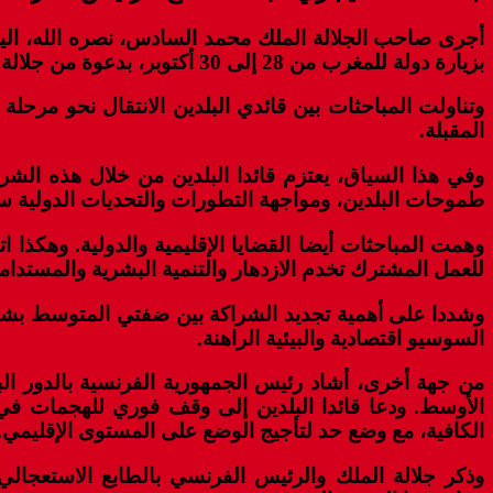
أجرى صاحب الجلالة الملك محمد السادس، نصره الله، اليوم
بزيارة دولة للمغرب من 28 إلى 30 أكتوبر، بدعوة من جلالة الملك.
وتناولت المباحثات بين قائدي البلدين الانتقال نحو مرحل
المقبلة.
وفي هذا السياق، يعتزم قائدا البلدين من خلال هذه الشرا
طموحات البلدين، ومواجهة التطورات والتحديات الدولية سو
وهمت المباحثات أيضا القضايا الإقليمية والدولية. وهكذ
للعمل المشترك تخدم الازدهار والتنمية البشرية والمستدامة
وشددا على أهمية تجديد الشراكة بين ضفتي المتوسط بشكل 
السوسيو اقتصادية والبيئية الراهنة.
من جهة أخرى، أشاد رئيس الجمهورية الفرنسية بالدور ا
الأوسط. ودعا قائدا البلدين إلى وقف فوري للهجمات في 
الكافية، مع وضع حد لتأجيج الوضع على المستوى الإقليمي.