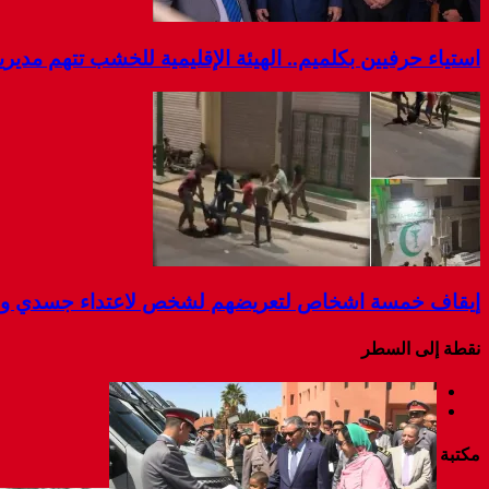
استياء حرفيين بكلميم.. الهيئة الإقليمية للخشب تتهم مديرية
إيقاف خمسة اشخاص لتعريضهم لشخص لاعتداء جسدي و ال
نقطة إلى السطر
مكتبة الفيديو