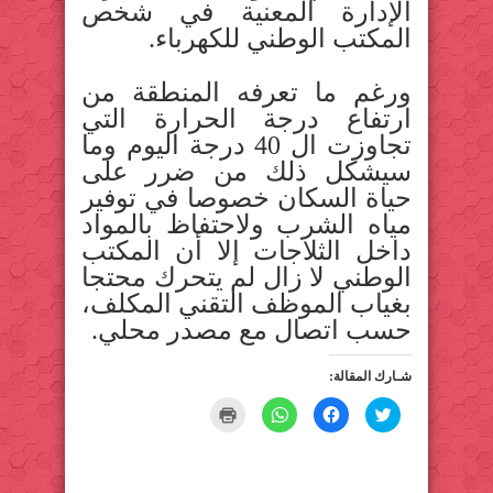
الإدارة المعنية في شخص
المكتب الوطني للكهرباء.
ورغم ما تعرفه المنطقة من
ارتفاع درجة الحرارة التي
تجاوزت ال 40 درجة اليوم وما
سيشكل ذلك من ضرر على
حياة السكان خصوصا في توفير
مياه الشرب ولاحتفاظ بالمواد
داخل الثلاجات إلا أن المكتب
الوطني لا زال لم يتحرك محتجا
بغياب الموظف التقني المكلف،
حسب اتصال مع مصدر محلي.
شـارك المقالة:
C
C
C
C
l
l
l
l
i
i
i
i
c
c
c
c
k
k
k
k
t
t
t
t
o
o
o
o