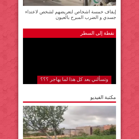
إيقاف خمسة اشخاص لتعريضهم لشخص لاعتداء
جسدي و الضرب المبرح بالعيون
نقطة إلى السطر
المستشفى الجهوي بكلميم..لا تزال دار
لقمان على حالها رغم….. “قل كلمتك
وامض”
وتسألني بعد كل هذا لما يهاجر ؟؟؟
مكتبة الفيديو