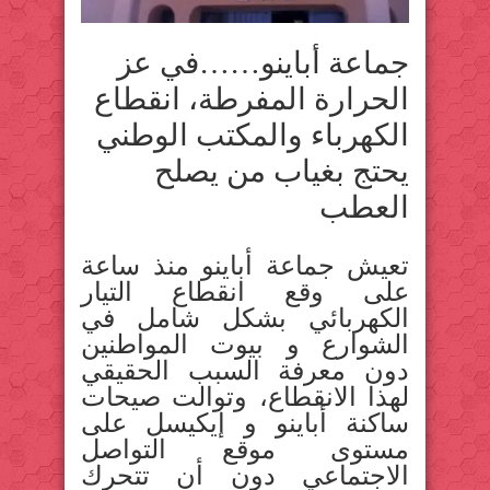
جماعة أباينو……في عز
الحرارة المفرطة، انقطاع
الكهرباء والمكتب الوطني
يحتج بغياب من يصلح
العطب
تعيش جماعة أباينو منذ ساعة
على وقع انقطاع التيار
الكهربائي بشكل شامل في
الشوارع و بيوت المواطنين
دون معرفة السبب الحقيقي
لهذا الانقطاع، وتوالت صيحات
ساكنة أباينو و إيكيسل على
مستوى موقع التواصل
الاجتماعي دون أن تتحرك