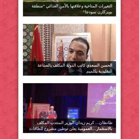
التغيرات المناخية وعلاقتها بالأمن الغذائي “منطقة
بويزكارن نمودجا”
الحسن السعدي كاتب الدولة المكلف بالصناعة
التقليدية بكلميم
طانطان… كريم زيدان الوزير المنتدب المكلف
بالاستثمار…العمومية يعلن توطين مشروع للطاقات
المتجددة بالوطية