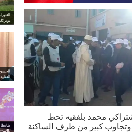
التغيرا
بويزكا
الحسن 
التقليد
شتراكي محمد بلفقيه تحط
 وتجاوب كبير من طرف الساكنة
طانطان
بالاست