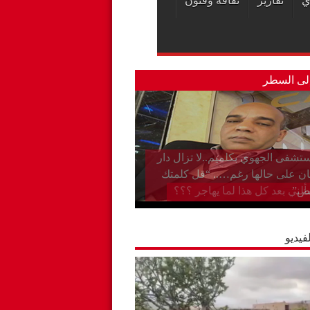
ي
تقارير
ثقافة وفنون
لى السطر
تشفى الجهوي بكلميم..لا تزال دار
ان على حالها رغم….. “قل كلمتك
ض”
فيديو