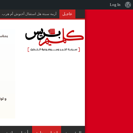
نبذة
Log In
عن
عاجـل
وزارة الداخلية: التضليل الرقمي وشب
ووردبريس