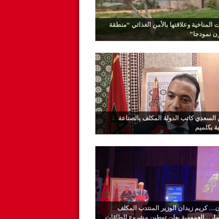
ت المناخية وعلاقتها بالأمن الغذائي “منطقة
رن نمودجا”
السعدي كاتب الدولة المكلف بالصناعة
ية بكلميم
… كريم زيدان الوزير المنتدب المكلف
ثمار…العمومية يعلن توطين مشروع للطاقات