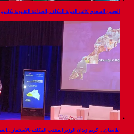
الحسن السعدي كاتب الدولة المكلف بالصناعة التقليدية بكلميم
طانطان… كريم زيدان الوزير المنتدب المكلف بالاستثمار…العم