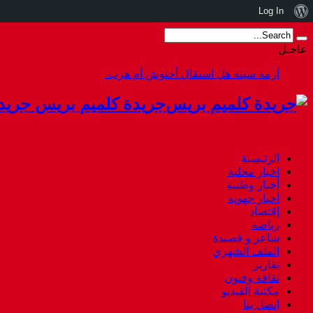
نبذة
Log In
عن
عاجـل
ووردبريس
أزمة سبتة هل استقال أخنوش أم هرب.
جريدة كلميم بريس جريد
الرئيسية
اخبار محلية
أخبار وطنية
أخبار جهوية
إقتصاد
رياضة
شاعر و قصيدة
الملف الشهري
تقارير
ثقافة وفنون
مكتبة الفيديو
إتصل بنا