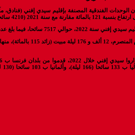
غ عدد السياح غير المقيمين 1780 سائحا.
وإسب