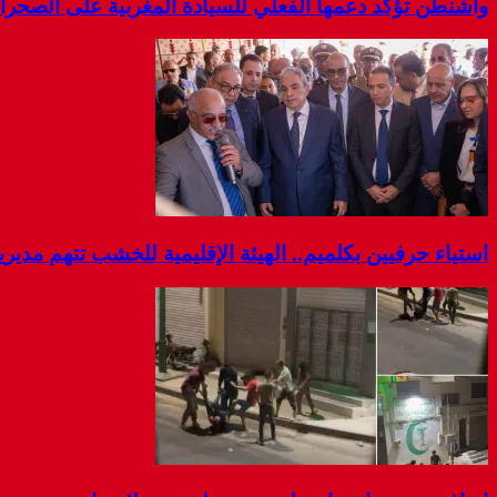
واشنطن تؤكد دعمها الفعلي للسيادة المغربية على الصحرا
استياء حرفيين بكلميم.. الهيئة الإقليمية للخشب تتهم مديرية