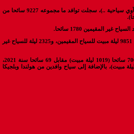
أفاد تقرير للمندوبية الجهوية للسياحة بكلميم – واد نون، بأن الوحدات الفندقية المصنفة بإقليم سيدي إفني (فنادق، مآوي سياحية ..)، سجلت توافد ما مجموعه 9227 سائحا من
وسجلت مختلف الوحدات الفندقية بسيدي إفني خلال العام المنصرم، 12 ألف و 176 ليلة مبيت (زائد 115 بالمائة)، منها 9851 ليلة مبيت للسياح المقيمين، و2325 ليلة للسياح غير
وأشار المصدر ذاته، إلى أن السياح غير المقيمين الذين زاروا سيدي إفني خلال 2022، قدموا من بلدان فرنسا ب 706 سائحا (1019 ليلة مبيت) مقابل 69 سائحا سنة 2021،
انيا ب 357 سائحا (465 ليلة) مقابل 48 سائحا، وإيطاليا ب 133 سائحا (166 ليلة)، وألمانيا ب 103 سائحا (130 ليلة مبيت)، بالإضافة إلى سياح وافدين من هولندا وبلجيكا