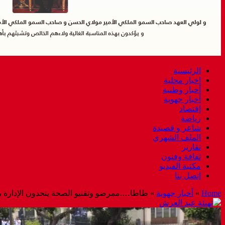
الرئيسية
اخبار محلية
أخبار وطنية
أخبار جهوية
إقتصاد
رياضة
شاعر و قصيدة
الملف الشهري
تقارير
ثقافة وفنون
مكتبة الفيديو
إتصل بنا
Home
»
أخبار جهوية
»
طاطا….ممرضو وتقنيو الصحة يتحدون الإدارة با