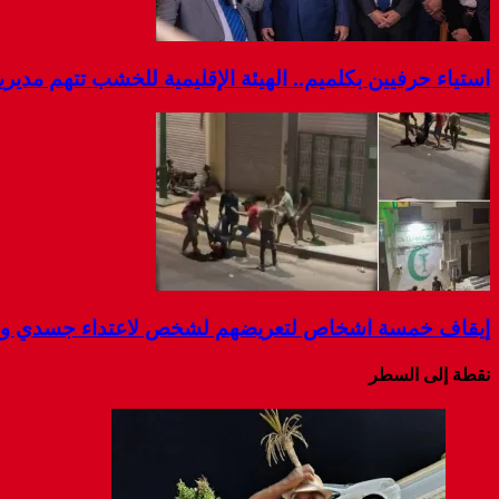
استياء حرفيين بكلميم.. الهيئة الإقليمية للخشب تتهم مديرية
إيقاف خمسة اشخاص لتعريضهم لشخص لاعتداء جسدي و ال
نقطة إلى السطر