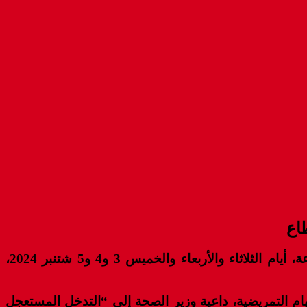
اع
أعلنت النقابة المستقلة للممرضين وتقنيي الصحة بطاطا، عن الدخول في إضراب إقليمي عن العمل لمدة 72 ساعة، أيام الثلاثاء والأربعاء والخميس 3 و4 و5 شتنبر 2024،
مهام التمريضية، داعية وزير الصحة إلى “التدخل المستعجل