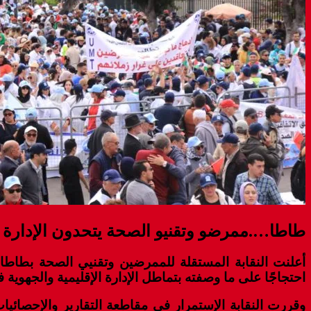
طاطا….ممرضو وتقنيو الصحة يتحدون الإدارة با
احتجاجًا على ما وصفته بتماطل الإدارة الإقليمية والجهوية 
وقررت النقابة الإستمرار في مقاطعة التقارير والإحصائيات