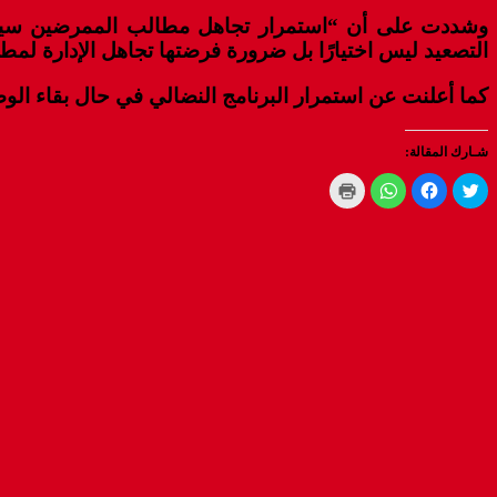
وشددت على أن “استمرار تجاهل مطالب الممرضين سيدفعهم
التصعيد ليس اختيارًا بل ضرورة فرضتها تجاهل الإدارة لمطا
كما أعلنت عن استمرار البرنامج النضالي في حال بقاء الوض
شـارك المقالة:
Click
Click
Click
Click
to
to
to
to
print
share
share
share
(Opens
on
on
on
WhatsApp
in
Facebook
Twitter
new
(Opens
(Opens
(Opens
window)
in
in
in
new
new
new
window)
window)
window)