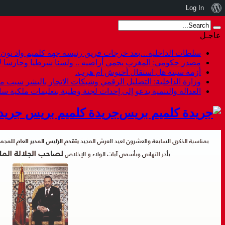
نبذة
Log In
عن
عاجـل
ووردبريس
سلطات الداخلية…بعد خرجات فريق رئيسة جهة كلميم واد نون هل
مصدر حكومي: المغرب يحمي أراضيه .. ولسنا شرطيا وحارسا لأ
أزمة سبتة هل استقال أخنوش أم هرب.
وزارة الداخلية: التضليل الرقمي وشبكات الاتجار بالبشر سبب م
العدالة والتنمية يدعو إلى إحداث لجنة وطنية بتعليمات ملكية س
جريدة كلميم بريس جريد