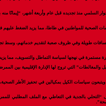
حوار السلمي منذ تجديده قبل عام وأربعة أشهر، “إيمانًا منه
 الممرضين يقدمون حوالي 95% من الخدمات الصحية للمواطنين في طاطا، مما يز
 لمسافات طويلة وفي ظروف صعبة لتقديم خدماتهم، وسط تجاهل
ارة مستمرة في نهجها لسياسة التماطل والتسويف، مما يزيد 
ل والمغالطات” التي تروج لها الإدارة الإقليمية بين ال
، ويتبعون سياسات الكيل بمكيالين في تحفيز الأطر الصحية
إلى “التحلي بالجدية في التعاطي مع الملف المطلبي للممر
حة”.