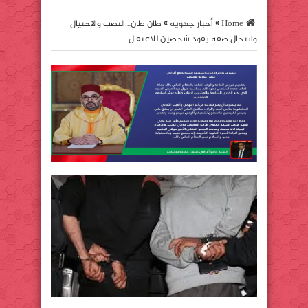
Home
»
أخبار جهوية
»
طان طان…النصب والاحتيال
وانتحال صفة يقود شخصين للاعتقال