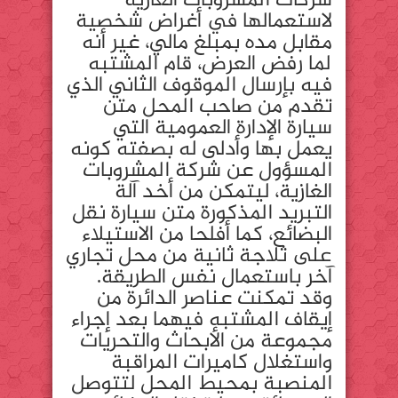
شركات المشروبات الغازية
لاستعمالها في أغراض شخصية
مقابل مده بمبلغ مالي، غير أنه
لما رفض العرض، قام المشتبه
فيه بإرسال الموقوف الثاني الذي
تقدم من صاحب المحل متن
سيارة الإدارة العمومية التي
يعمل بها وأدلى له بصفته كونه
المسؤول عن شركة المشروبات
الغازية، ليتمكن من أخد آلة
التبريد المذكورة متن سيارة نقل
البضائع، كما أفلحا من الاستيلاء
على ثلاجة ثانية من محل تجاري
آخر باستعمال نفس الطريقة.
وقد تمكنت عناصر الدائرة من
إيقاف المشتبه فيهما بعد إجراء
مجموعة من الأبحاث والتحريات
واستغلال كاميرات المراقبة
المنصبة بمحيط المحل لتتوصل