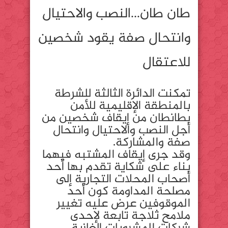
طان طان…النصب والاحتيال
وانتحال صفة يقود شخصين
للاعتقال
تمكنت الدائرة الثالثة للشرطة
بالمنطقة الإقليمية للأمن
بطانطان من إيقاف شخصين من
أجل النصب والاحتيال وانتحال
صفة والمشاركة.
وقد جرى إيقاف المشتبه فيهما
بناء على شكاية تقدم بها أحد
أصحاب المحلات التجارية إلى
مصلحة المداومة كون أحد
الموقوفين عرض عليه تغيير
ملامح ثلاجة تابعة لإحدى