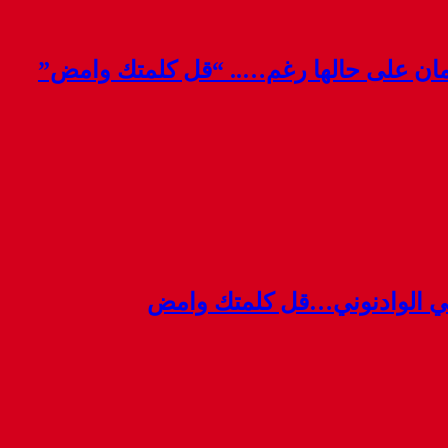
قمان على حالها رغم….. “قل كلمتك وامض”
ي الوادنوني…قل كلمتك وامض