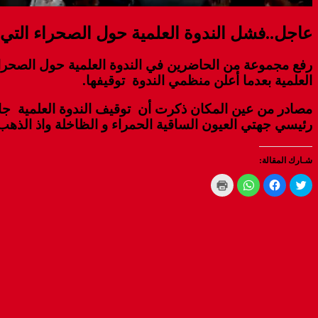
عاجل..فشل الندوة العلمية حول الصحراء التي 
رفع مجموعة من الحاضرين في الندوة العلمية حول الصحرا
العلمية بعدما أعلن منظمي الندوة توقيفها.
مصادر من عين المكان ذكرت أن توقيف الندوة العلمية ج
رئيسي جهتي العيون الساقية الحمراء و الظاخلة واذ الذهب
شـارك المقالة:
Click
Click
Click
Click
to
to
to
to
print
share
share
share
(Opens
on
on
on
WhatsApp
in
Facebook
Twitter
new
(Opens
(Opens
(Opens
window)
in
in
in
new
new
new
window)
window)
window)