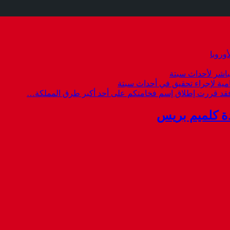
وروبا
باشر لأحداث سبتة
امية لإجراء تحقيق في أحداث سبتة
 فقد قررت إطلاق إسم فخامتكم على أحد أكبر طرق المملكة…
ة كلميم بريس