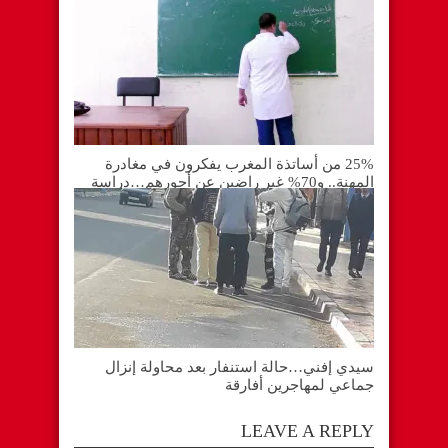
25% من أساتذة المغرب يفكرون في مغادرة
المهنة.. و70% غير راضين عن أجورهم…دراسة
سيدي إفني…حالة استنفار بعد محاولة إنزال
جماعي لمهاجرين أفارقة
LEAVE A REPLY