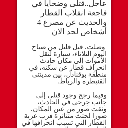
عاجل..قتلى وضحايا في
فاجعة انقلاب القطار
والحديث عن مصرع 4
أشخاص لحد الان
وصلت، قبل قليل من صباح
اليوم الثلاثاء، سيارة لنقل
الأموات إلى مكان حادث
انحراف قطار عن سكته، في
منطقة بوقنادل، بين مدينتي
القنيطرة والرباط.
وفيما رجح وجود قتلى إلى
جانب جرحى في الحادث،
وثقت صور من عين المكان،
صورا لجثث متناثرة قرب عربة
القطار التي تسبب انحرافها في