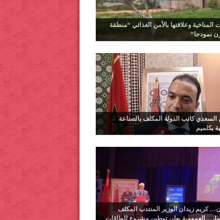
ت المناخية وعلاقتها بالأمن الغذائي “منطقة
رن نمودجا”
السعدي كاتب الدولة المكلف بالصناعة
ية بكلميم
… كريم زيدان الوزير المنتدب المكلف
ثمار…العمومية يعلن توطين مشروع للطاقات