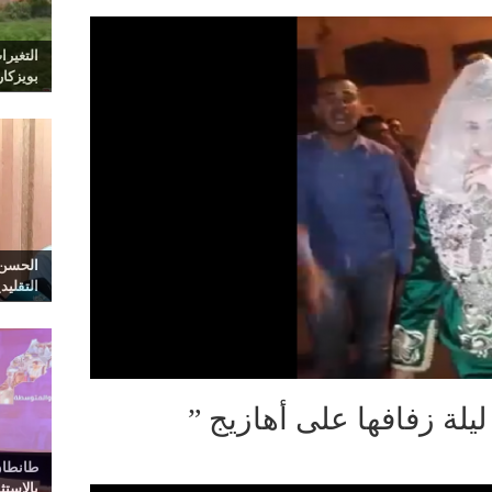
التغيرا
بويزكا
الحسن 
التقليد
لة زفافها على أهازيج ”
طانطان
بالاست