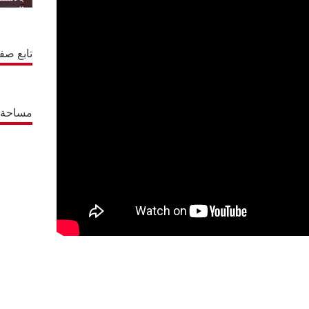
المتجدد
تابع صف
مساحة إ