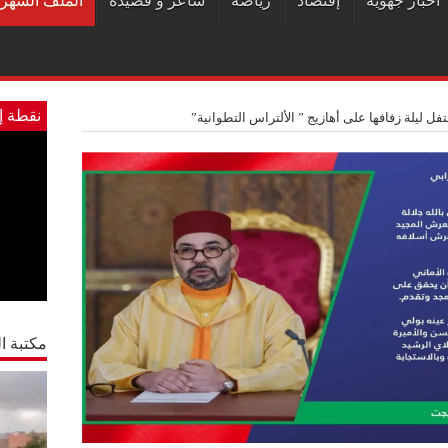
أخبار جهوية
إقتصاد
رياضة
شاعر و قصيدة
الملف الشهر
نقطة إ
ل ليلة زفافها على أهازيج ” الألتراس التطوانية”
مكتبة ال