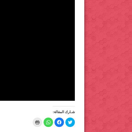
شـارك المقالة:
C
C
C
C
l
l
l
l
i
i
i
i