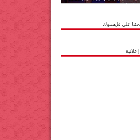
ة بالوطية
حتنا على فايسبوك
علانية