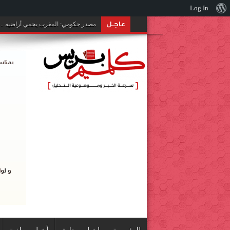
نبذة
Log In
عن
عاجـل
مصدر حكومي: المغرب يحمي أراضيه .. 
ووردبريس