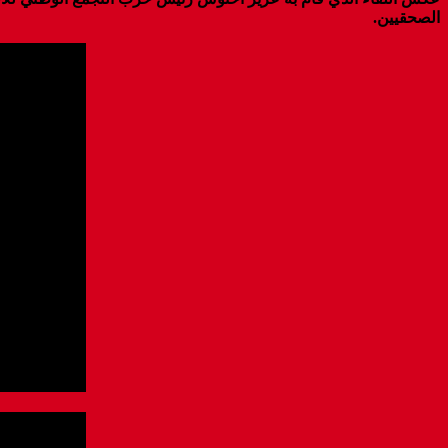
عكس اللقاء الذي قام به عزيز أخنوش رئيس حزب التجمع الوطني للأحر
الصحقيين.