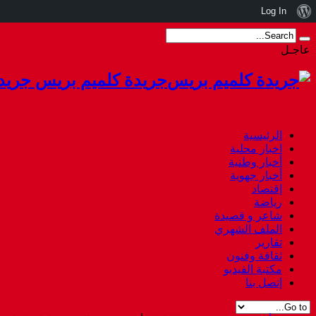
نبذة
Log In
عن
عاجـل
ووردبريس
أزمة سبتة هل استقال أخنوش أم هرب.
جريدة كلميم بريس جريد
الرئيسية
اخبار محلية
أخبار وطنية
أخبار جهوية
إقتصاد
رياضة
شاعر و قصيدة
الملف الشهري
تقارير
ثقافة وفنون
مكتبة الفيديو
إتصل بنا