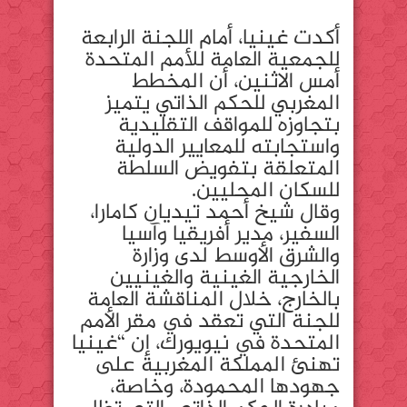
أكدت غينيا، أمام اللجنة الرابعة
للجمعية العامة للأمم المتحدة
أمس الاثنين، أن المخطط
المغربي للحكم الذاتي يتميز
بتجاوزه للمواقف التقليدية
واستجابته للمعايير الدولية
المتعلقة بتفويض السلطة
للسكان المحليين.
وقال شيخ أحمد تيديان كامارا،
السفير، مدير أفريقيا وآسيا
والشرق الأوسط لدى وزارة
الخارجية الغينية والغينيين
بالخارج، خلال المناقشة العامة
للجنة التي تعقد في مقر الأمم
المتحدة في نيويورك، إن “غينيا
تهنئ المملكة المغربية على
جهودها المحمودة، وخاصة،