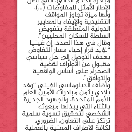
مبادرة الحكم الذاتي، التي تظل
الإطار الأمثل للمفاوضات (…)،
ولها ميزة تجاوز المواقف
التقليدية والإيفاء بالمعايير
الدولية المتعلقة بتفويض
السلطة للسكان المحليين”.
وقال في هذا الصدد، إن غينيا
“تؤيد قرار إحياء مسار التفاوض
بهدف التوصل إلى حل سياسي
مقبول من الأطراف لقضية
الصحراء على أساس الواقعية
والتوافق”.
وأضاف الدبلوماسي الغيني “وفد
بلادي يثمن مبادرات الأمين العام
للأمم المتحدة، والجهود الجديرة
بالثناء التي يبذلها مبعوثه
الشخصي لتحقيق تسوية سلمية
ترتكز على التعاون، الضروري،
لكافة الاطراف المعنية بالعملية