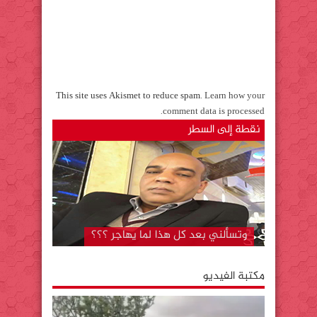
This site uses Akismet to reduce spam.
Learn how your
.
comment data is processed
نقطة إلى السطر
المستشفى الجهوي بكلميم..لا تزال دار
لقمان على حالها رغم….. “قل كلمتك
وامض”
وتسألني بعد كل هذا لما يهاجر ؟؟؟
مكتبة الفيديو