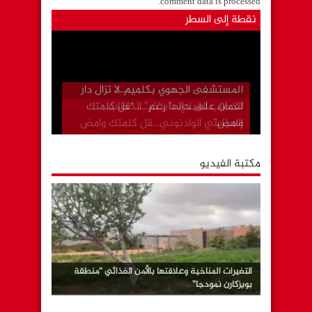
.
comment data is processed
نقطة إلى السطر
الخطاب القبلي…”ينخر” الخطاب
السياسي الوادنوني…قل كلمتك وامض
مكتبة الفيديو
التغيرات المناخية وعلاقتها بالأمن الغذائي “منطقة
بويزكارن نمودجا”