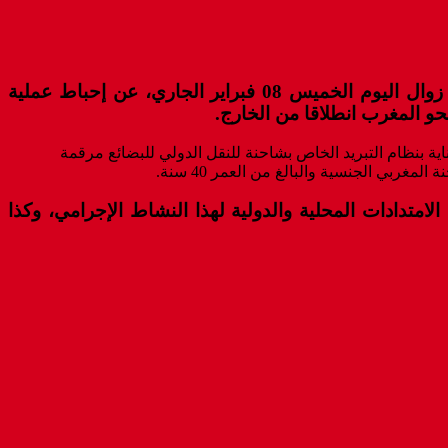
أسفرت عملية مشتركة بين عناصر الأمن الوطني والجمارك العاملة بمعبر الكركرات الحدودي جنوب مدينة الداخلة، زوال اليوم الخميس 08 فبراير الجاري، عن إحباط عملية
دقيق قد أسفرت عن ضبط هذه الشحنة من المخدرات القوية، المكونة من 40 صفيحة، مخبأة بعناية بنظام التبريد الخاص بشاحنة للنقل الدولي للبضائع مرقمة
بي الجنسية والبالغ من العمر 40 سنة.
امتدادات المحلية والدولية لهذا النشاط الإجرامي، وكذا