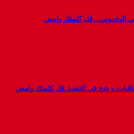
ي الوادنوني…قل كلمتك وامض
قيات و شح في التنفيذ..قل كلمتك وامض