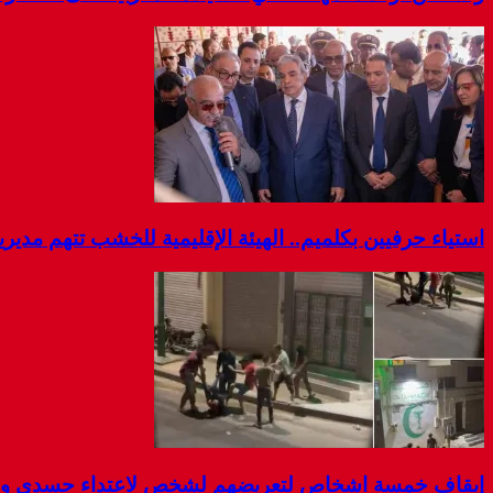
استياء حرفيين بكلميم.. الهيئة الإقليمية للخشب تتهم مديرية
إيقاف خمسة اشخاص لتعريضهم لشخص لاعتداء جسدي و ال