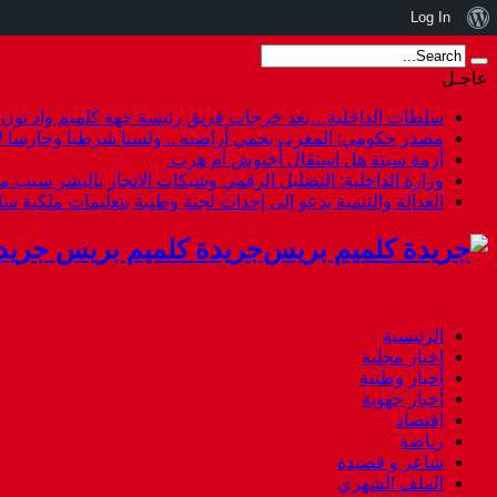
نبذة
Log In
عن
عاجـل
ووردبريس
سلطات الداخلية…بعد خرجات فريق رئيسة جهة كلميم واد نون هل
مصدر حكومي: المغرب يحمي أراضيه .. ولسنا شرطيا وحارسا لأ
أزمة سبتة هل استقال أخنوش أم هرب.
وزارة الداخلية: التضليل الرقمي وشبكات الاتجار بالبشر سبب م
العدالة والتنمية يدعو إلى إحداث لجنة وطنية بتعليمات ملكية س
جريدة كلميم بريس جريد
الرئيسية
اخبار محلية
أخبار وطنية
أخبار جهوية
إقتصاد
رياضة
شاعر و قصيدة
الملف الشهري