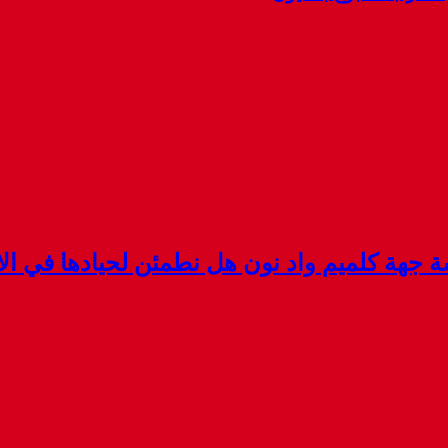
هة كلميم واد نون هل نطمئن لحيادها في الان