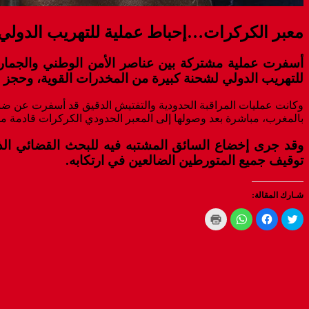
معبر الكركرات…إحباط عملية للتهريب الدولي
للتهريب الدولي لشحنة كبيرة من المخدرات القوية، وحجز 47 كيلوغراما و400 غراما من مخدر الكوكايين كانت موجهة نحو المغرب انطلاقا من الخارج.
بالمغرب، مباشرة بعد وصولها إلى المعبر الحدودي الكركرات قادمة من إ
وقد جرى إخضاع السائق المشتبه فيه للبحث القضائي الذي ت
توقيف جميع المتورطين الضالعين في ارتكابه.
شـارك المقالة:
Click
Click
Click
Click
to
to
to
to
print
share
share
share
(Opens
on
on
on
WhatsApp
in
Facebook
Twitter
new
(Opens
(Opens
(Opens
window)
in
in
in
new
new
new
window)
window)
window)