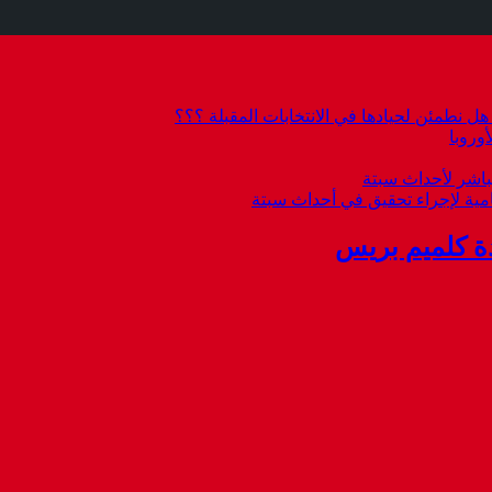
 نطمئن لحيادها في الانتخابات المقبلة ؟؟؟
وروبا
باشر لأحداث سبتة
امية لإجراء تحقيق في أحداث سبتة
ة كلميم بريس