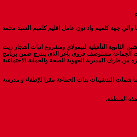
ة من التدشينات أشرف عليها والي جهة كلميم واد نون عامل إقليم كلميم السيد محمد
اعة تيمولاي قام السيد الوالي رفقة رئيسة الجهة و رئيس المجلس الإقليمي اليوم السبت 5 نونبر2022 بتدشين الثانوية التأهيلية لتيمولاي ومشروع انبات أشجار زيت
 بدات الجماعة مستوصف قروي بإغر الذي يندرج ضمن برنامج
 تبلغ تكلفة المشروع 599 946,36 درهما كما بلغت تكلفة تجهيزه من طرف المديرية الجهوية للصحة والحماية الاجتماعية
ا شملت التدشينات بدات الجماعة مقرا للإطفاء و مدرسة
ذه المنطقة.