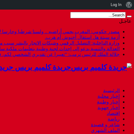
نبذة
Log In
عن
عاجـل
ووردبريس
مصدر حكومي: المغرب يحمي أراضيه .. ولسنا شرطيا وحارسا لأ
أزمة سبتة هل استقال أخنوش أم هرب.
وزارة الداخلية: التضليل الرقمي وشبكات الاتجار بالبشر سبب م
العدالة والتنمية يدعو إلى إحداث لجنة وطنية بتعليمات ملكية س
جلالة الملك للرئيس ترمب: “تعبيرا عن تقديري الشخصي لكم،
جريدة كلميم بريس جريد
الرئيسية
اخبار محلية
أخبار وطنية
أخبار جهوية
إقتصاد
رياضة
شاعر و قصيدة
الملف الشهري