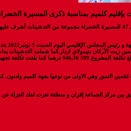
بإقليم كلميم بمناسبة ذكرى المسيرة الخضراء
شهدت مجموعة من جماعات إقليم كلميم بمناسبة الذكرى 47 للمسيرة الخضراء مجموع
وهكذا فبجم
وتثمين زيت الأركان بتيمولاي ازدار.كما شملت التدشينات
تقليص الفوارق المجالية و الاجتماعية بالعالم القروي، و
مين التمور وهي الاولى من نوعها بجهة كلميم وادنون. كم
 بين مركز الجماعة إفران و منطقة تغرت لفك العزلة عن ه