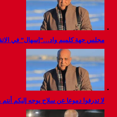
مجلس جهة كلميم واد…”إسهال” في الاتفا
لا تدرفوا دموعا عن سلاح يوجه إليكم أنتم