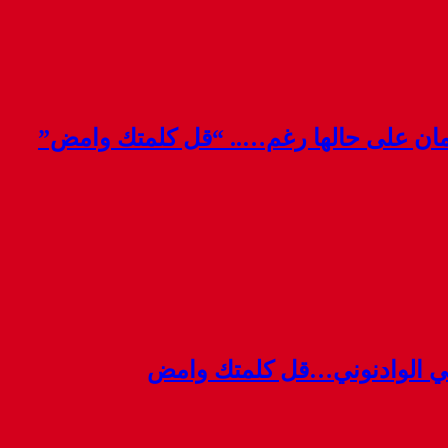
قمان على حالها رغم….. “قل كلمتك وامض”
ي الوادنوني…قل كلمتك وامض