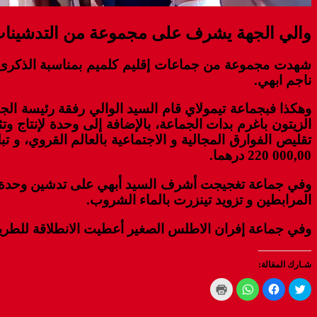
والي الجهة يشرف على مجموعة من التدشينات 
ناجم ابهي.
الزيتون باغرم بدات الجماعة، بالإضافة إلى وحدة لإنتاج 
000,00 220 درهما.
وفي جماعة تغجيجت أشرف السيد أبهي على تدشين وحدة لتث
المرابطين و تزويد تينزرت بالماء الشروب.
وفي جماعة إفران الاطلس الصغير أعطيت الانطلاقة للطريق
شـارك المقالة:
Click
Click
Click
Click
to
to
to
to
print
share
share
share
(Opens
on
on
on