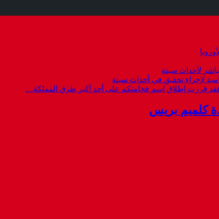
وروبا
باشر لأحداث سبتة
امية لإجراء تحقيق في أحداث سبتة
 فقد قررت إطلاق إسم فخامتكم على أحد أكبر طرق المملكة…
ة كلميم بريس