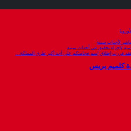
وروبا
باشر لأحداث سبتة
امية لإجراء تحقيق في أحداث سبتة
 فقد قررت إطلاق إسم فخامتكم على أحد أكبر طرق المملكة…
ة كلميم بريس