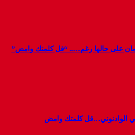
قمان على حالها رغم….. “قل كلمتك وامض”
ي الوادنوني…قل كلمتك وامض