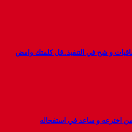
قيات و شح في التنفيذ..قل كلمتك وامض
 من اخترعه و ساعد في استفحاله