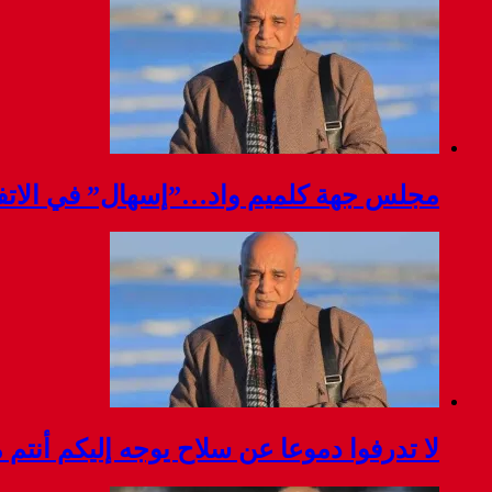
مجلس جهة كلميم واد…”إسهال” في الاتفا
لا تدرفوا دموعا عن سلاح يوجه إليكم أنتم