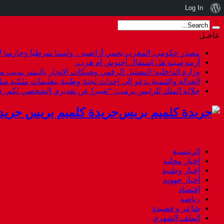
نبذة
Log In
عن
عاجـل
ووردبريس
مصدر حكومي: المغرب يحمي أراضيه .. ولسنا شرطيا وحارسا لأ
أزمة سبتة هل استقال أخنوش أم هرب.
وزارة الداخلية: التضليل الرقمي وشبكات الاتجار بالبشر سبب م
العدالة والتنمية يدعو إلى إحداث لجنة وطنية بتعليمات ملكية س
جلالة الملك للرئيس ترمب: “تعبيرا عن تقديري الشخصي لكم،
جريدة كلميم بريس جريد
الرئيسية
اخبار محلية
أخبار وطنية
أخبار جهوية
إقتصاد
رياضة
شاعر و قصيدة
الملف الشهري