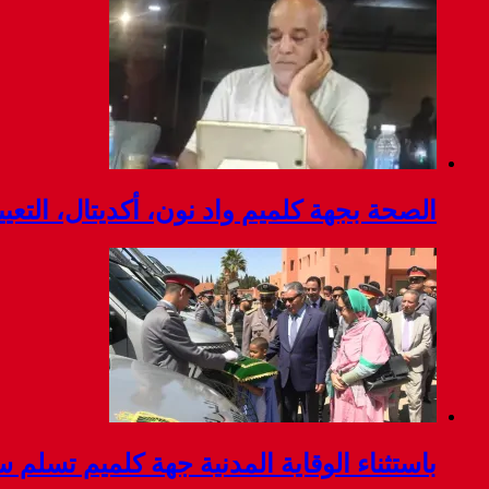
الصحة بجهة كلميم واد نون، أكديتال، التعي
باستثناء الوقاية المدنية جهة كلميم تس