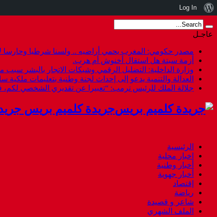
نبذة
Log In
عن
عاجـل
ووردبريس
مصدر حكومي: المغرب يحمي أراضيه .. ولسنا شرطيا وحارسا لأ
أزمة سبتة هل استقال أخنوش أم هرب.
وزارة الداخلية: التضليل الرقمي وشبكات الاتجار بالبشر سبب م
العدالة والتنمية يدعو إلى إحداث لجنة وطنية بتعليمات ملكية س
جلالة الملك للرئيس ترمب: “تعبيرا عن تقديري الشخصي لكم،
جريدة كلميم بريس جريد
الرئيسية
اخبار محلية
أخبار وطنية
أخبار جهوية
إقتصاد
رياضة
شاعر و قصيدة
الملف الشهري