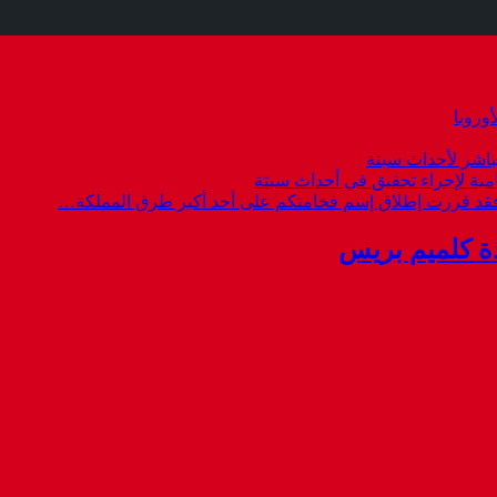
وروبا
باشر لأحداث سبتة
امية لإجراء تحقيق في أحداث سبتة
 فقد قررت إطلاق إسم فخامتكم على أحد أكبر طرق المملكة…
ة كلميم بريس