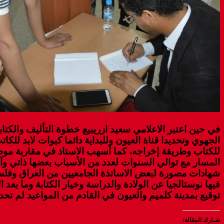
في حين اعتبر الاعلامي سعيد ازريبيع خطوة التأليف والك
الجهوي وتحديدا قناة العيون وللبداية دائما كبوات لابد ل
للكتاب وطريقة إخراجه، كما أسهب الاستاذ في مقاربة موض
المسار مع توالي السنوات لعدد من الأسباب بعضها ذاتي و
شهادات مصورة لبعض الاساتذة الجامعيين من العراق وفلسط
توقيع بمدينة كلميم والعيون في القادم من المواعيد لم تحدد
شـارك المقالة: