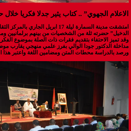
الاعلام الجهوي” .. كتاب يثير جدلا فكريا خلال 
امتشقت مدينة السمارة ليلة 17 اب
الدخيل” حضرته ثلة من الشخصيات من بينهم برلمانيين وم
وقد تميز الاحتفاء بتقديم فقرات ذات الصلة بموضوع الفكر
مداخلة الدكتور جودا الوالي بفرز علمي منهجي يقارب موض
ورصد بالدراسة محطات المتن ومضامين اللغة واعتبر هذا الا