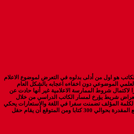
لكاتب هو اول من أدلى بدلوه في التعرض لموضوع الاعلام
د العلمي الموضوعي دون اخفاءه اعجابه بالشكل العام
لاكتمال شروط الممارسة الاعلامية غير أنها حادت عن
استعراض شريط يؤرخ لمسار الكاتب الدراسي من خلال
ا لكلمة المؤلف تضمنت سفرا في اللغة والاستعارات يحكي
فيها نوستالجيا عن الولادة والدراسة وخيار الكتابة وما بعد التأليف .. هذا وقد شهد الحفل استنفاذ الكمية المطروحة للبيع المقدرة بحوالي 300 كتابا ومن المتوقع أن يقام حقل