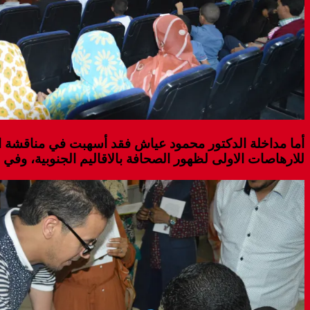
أما مداخلة الدكتور محمود عياش فقد أسهبت في مناقشة 
للارهاصات الاولى لظهور الصحافة بالاقاليم الجنوبية، و