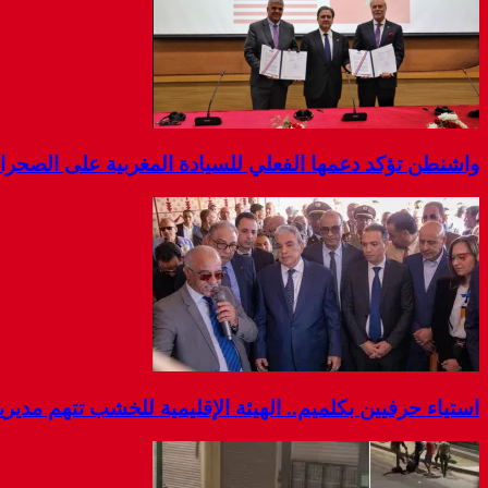
واشنطن تؤكد دعمها الفعلي للسيادة المغربية على الصحرا
استياء حرفيين بكلميم.. الهيئة الإقليمية للخشب تتهم مديرية