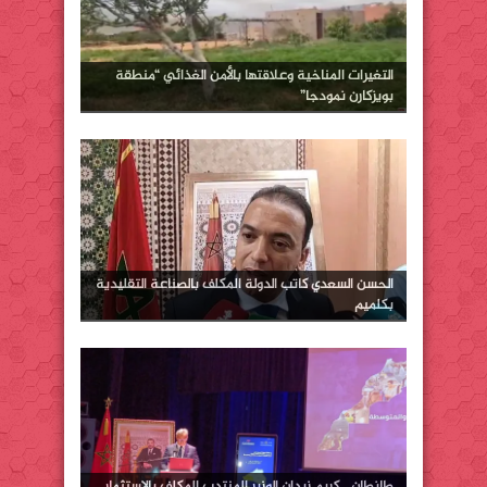
التغيرات المناخية وعلاقتها بالأمن الغذائي “منطقة
بويزكارن نمودجا”
الحسن السعدي كاتب الدولة المكلف بالصناعة التقليدية
بكلميم
طانطان… كريم زيدان الوزير المنتدب المكلف بالاستثمار…