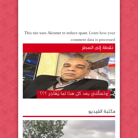
This site uses Akismet to reduce spam.
Learn how your
.
comment data is processed
نقطة إلى السطر
المستشفى الجهوي بكلميم..لا تزال دار
لقمان على حالها رغم….. “قل كلمتك
وامض”
وتسألني بعد كل هذا لما يهاجر ؟؟؟
مكتبة الفيديو