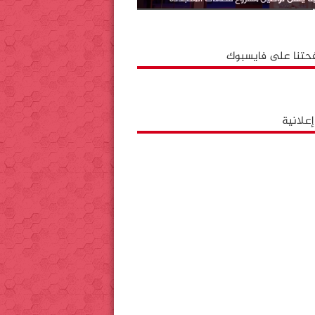
حتنا على فايسبوك
علانية