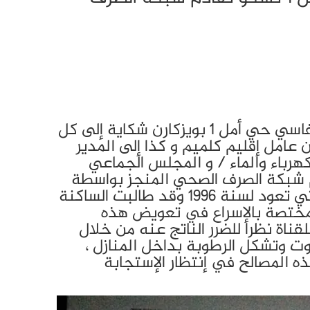
رفعت ساكنة زنقة مليكة الفاسي حي أمل 1 بويزكارن شكاية إلى كل
عامل إقليم كلميم و كذا إلى المدير
هرباء والماء / و المجلس الجماعي
م شبكة الصرف الصحي المنجز بواسطة
قنوات إسمنتية مهترئة والتي تعود لسنة 1996 وقد طالبت الساكنة
لمختصة بالإسراع في تعويض هذه
قناة نظرا للضرر الناتج عنه من خلال
وت وتشكل الرطوبة بداخل المنازل ،
ه المصالح في إنتظار الإستجابة