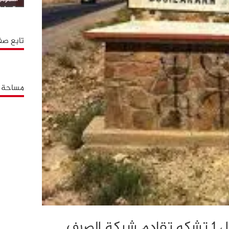
بالوطية
تابع صف
مساحة إ
بويزكارن…ساكنة حي أمل 1 تشكو تقادم شبكة الصرف