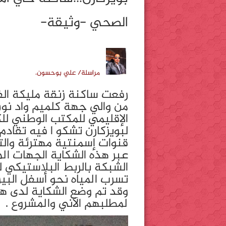
الصحي -وثيقة-
مراسلة/ علي بوحسون.
من والي جهة كلميم واد نون 
الإقليمي للمكتب الوطني للك
لبويزكارن تشكو ا فيه تقاد
عبر هذه الشكاية الجهات ا
الشبكة بالربط البلاستيكي لل
تسرب المياه نحو أسفل البي
وقد تم وضع الشكاية لدى هذ
لمطلبهم الآني والمشروع .