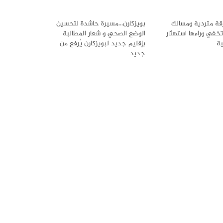
قة متردية ومسالك
بويزكارن…مسيرة حاشدة لتحسين
خفي وراءها استهثار
الوضع الصحي و شعار المطالبة
ية
بإقليم جديد لبويزكارن يُرفع من
جديد