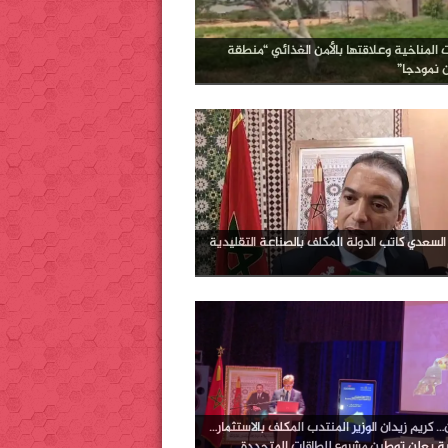
ت المناخية وعلاقتها بالأمن الغذائي “منطقة
ن نمودجا”
لسعدي كاتب الدولة المكلف بالصناعة التقليدية
 كريم زيدان الوزير المنتدب المكلف بالاستثمار…
ية يعلن توطين مشروع للطاقات المتجددة