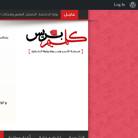
Log In
نبذة
العدالة والتنمية يدعو إلى
عن
عاجـل
ووردبريس