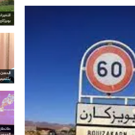
التغيرا
بويزكار
الحسن ا
بكلميم
طانطان…
العموم