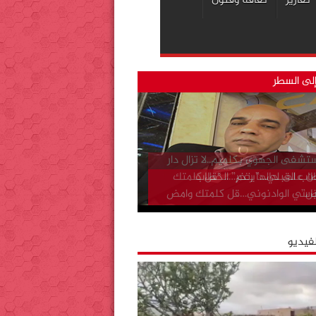
تقارير
ثقافة وفنون
لى السطر
اب القبلي…”ينخر” الخطاب
ياسي الوادنوني…قل كلمتك وامض
لفيديو