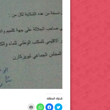
شـارك المقالة:
C
C
C
C
l
l
l
l