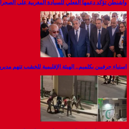
واشنطن تؤكد دعمها الفعلي للسيادة المغربية على الصحرا
استياء حرفيين بكلميم.. الهيئة الإقليمية للخشب تتهم مديرية