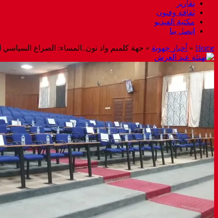
تقارير
ثقافة وفنون
مكتبة الفيديو
إتصل بنا
Home
»
أخبار جهوية
»
جهة كلميم واد نون..المساء: الصراع السياسي ا