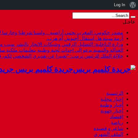
نبذة
Log In
عن
عاجـل
ووردبريس
مصدر حكومي: المغرب يحمي أراضيه .. ولسنا شرطيا وحارسا لأ
أزمة سبتة هل استقال أخنوش أم هرب.
وزارة الداخلية: التضليل الرقمي وشبكات الاتجار بالبشر سبب م
العدالة والتنمية يدعو إلى إحداث لجنة وطنية بتعليمات ملكية س
جلالة الملك للرئيس ترمب: “تعبيرا عن تقديري الشخصي لكم،
جريدة كلميم بريس جريد
الرئيسية
اخبار محلية
أخبار وطنية
أخبار جهوية
إقتصاد
رياضة
شاعر و قصيدة
الملف الشهري