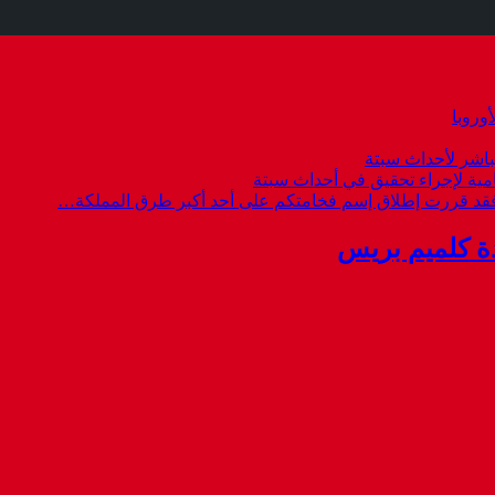
وروبا
باشر لأحداث سبتة
امية لإجراء تحقيق في أحداث سبتة
 فقد قررت إطلاق إسم فخامتكم على أحد أكبر طرق المملكة…
ة كلميم بريس