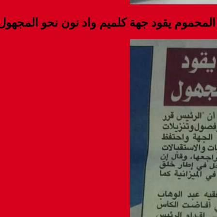
المحموم يقود جهة كلميم واد نون نحو المجهول