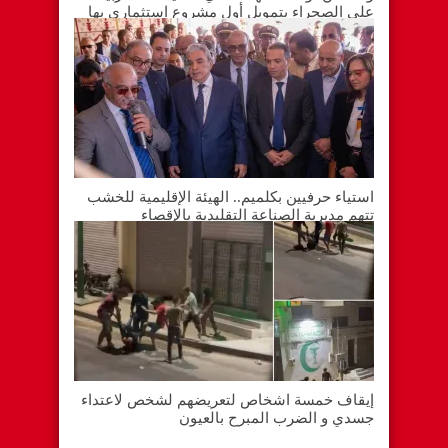
على الصحراء بتمويل أول مشروع استثماري بها
استياء حرفيين بكلميم.. الهيئة الإقليمية للخشب
تتهم مديرية الصناعة التقليدية بالإقصاء
إيقاف خمسة اشخاص لتعريضهم لشخص لاعتداء
جسدي و الضرب المبرح بالعيون