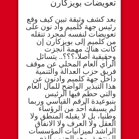
تعويضات بويزكارن
بعد كشف وثيقة تبين كيف وقع
رئيس جهة كلميم واد نون على
تعويضات لنفسه لمجرد تنقله
من كلميم إلى بويزكارن إن
كانت هناك مهمة أنجزت
وحقيقية أصلا،؟؟؟.. يتسائل
الرأي العام المحلي عن موقف
فريق حزب العدالة والتنمية
داخل جهة كلميم وادنون عن
هذا التبذير الواضح للمال العام
والتي حطم فيها الرئيس
بنبوعيدة الرقم القياسي وربما
لم يسبقه أحد من الرؤساء
وطنيا، بل لا يقبله المنطق ولا
العقل ولا العرف ولا الانفاق
الراشد لميزانيات المؤسسات
المنتخبة، وهو الحزب الذي