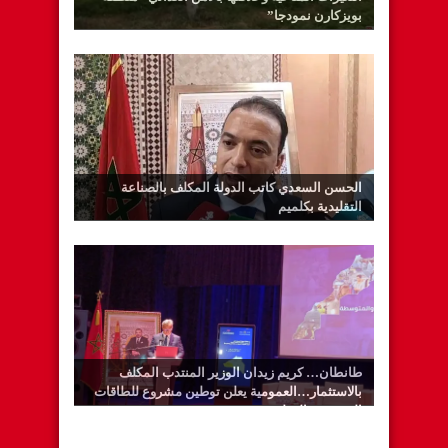
بويزكارن نمودجا”
الحسن السعدي كاتب الدولة المكلف بالصناعة
التقليدية بكلميم
طانطان… كريم زيدان الوزير المنتدب المكلف
بالاستثمار…العمومية يعلن توطين مشروع للطاقات
المتجددة بالوطية