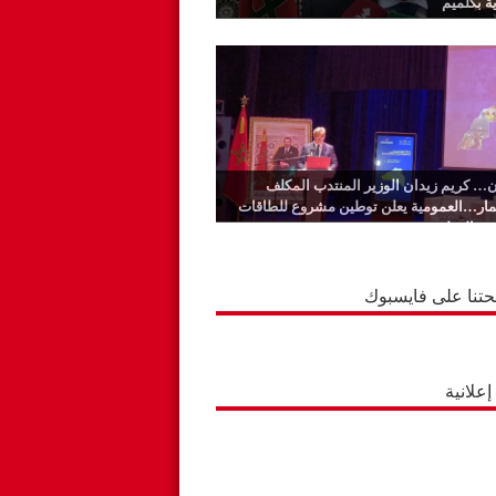
ية بكلميم
… كريم زيدان الوزير المنتدب المكلف
ثمار…العمومية يعلن توطين مشروع للطاقات
ة بالوطية
حتنا على فايسبوك
علانية