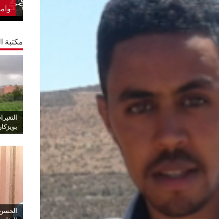
الس
مكتبة ال
التغيرا
بويزكا
الحسن 