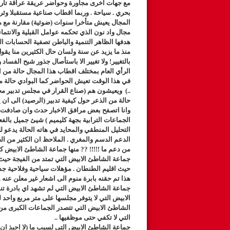
مع جهات اخرى مجاورة وحواضر عريقة عراقة تاريخه
بحري . سياحة . وربما اقطاب صناعية مستقبلا وثر
المجال يعيش متأخرا سنوات (ضوئية) مقارنة مع م
مجال واد نون الذي تحكمه عوامل القبلية والانتم
هدفها الظاهر التنمية والباطن تصفية الحسابات ال
منذ ما يزيد عن سنة ولسان حال الكثيرين منا يقول
بالتغيير! ولا تغيير الا باستأصال جذور شبح الفس
الرأي العام بمختلف اقطاب هذا المجال حالة من ا
في هذا الوقت تعيش الحواضر كما البوادي حالة 
..) ويعيشون هم (صناع القرار في مجلس تدبير مجا
حالة من الذعر حول كيفية تدبير (الرصيد) الى ان
وانا اتصفح بعض مرافق الاخبار حدث وان صادف
التحليل المنطقي والمحايد في هاته الحالة يدعو
الدعم الدسم والمغري . الملاحظ ان الكثير من الجم
من دعم ما !!!!! ?? منها جماعة الشاطئ الابيض كم
جماعة الشاطئ الابيض التي تمتد من الفيجة حي
حيث اقليم الطنطان . مؤهلات سياحية وفلاحية ج
هذا تم حقنه بابرة منوم الى اشعار غير معلن عنه .
جماعة الشاطئ الابيض التي لم تشهد اي بادرة ت
الابيض التي لا يتوفر مجلسها على متر مربع واحد 
الشاطئ الابيض التي تتصدر الجماعات الكبرى من
التي لا تكفي حتى موظفيها ..
جماعة الشاطئ الابيض التي لسبب ما (لا احبذ ا