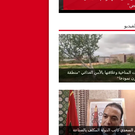
ياسي الوادنوني…قل كلمتك وامض
فيديو
ت المناخية وعلاقتها بالأمن الغذائي “منطقة
رن نمودجا”
السعدي كاتب الدولة المكلف بالصناعة