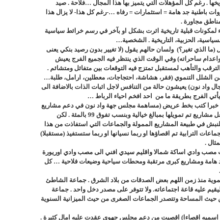
ا . رغم كل المؤهلات التي يتميز بها هذا المجال …فلاحة . صيد
وات باطنية جد هامة = استثمارات = رفاه …-رغم كل هذا- لا يزال هذا
ناطق مجاورة .
اء لمكونات قبلية تاريخية اثرت بشكل او بآخر في رسم خرائط سياسية
سياسية، الحزبية، التاريخية . الشخصية…
 (ما الذي تغير؟) ولسان حالهم يقول (لا تغيير بدون رصيد بنكي يعنى
اد واعدام ساحراته) وفي الوقت الذي ينتظر فيه الجميع الفرج يعيش
لترقب والتأهب لمستقبل تمتزج فيه التوقعات بين متفائل ومتشائم .
من الشلل التنموي (فقر، هشاشة، احتجاجات، معطلين، ارامل، طلبة…
ل واد نون) يعيشون حالة من التنافس لاجل اثبات الذات بالاضافة الى
 يأتي الفرج بطريقة ما من احد افخم احياء الرباط …
ت خبرا كتب بخط عريض (مساهمة مجلس جهة واد نون في دعم مشاريع
الجماعات الترابية بجهة كليميم ) شيئ جميل بالفعل مشاريع تم تمويلها بمبالغ خيالية وبنسب تفوق 99 بالمئة . لكن
 للنبش في طبيعة المشاريع الممولة والجماعات التي استفاذت من هذا
اعات الترابية تم اقصاؤها او ربما نسيانها او ربما ستستفيذ (مستقبلا)
ثال .
ث مصب وادي اساكة شمالا واقليم سيدي افني الى مصب وادي اوريورة
د هامة ومشاريع كبرى مرتقبة ومحطات سياحية وضيعات فلاحية … كل
نموية منذ زمن اللهم بعض الصدقات من بلاد الشرق . جماعة الشاطئ
ليقيم عليه قاعة اجتماعاته. ولا تتوفر على مصدر دخل واحد . جماعة
 حيث المساحة وتتصدر الجماعات الصغرى من حيث الميزانية السنوية
ن اسميه اقصاءا) اقصيت من دعم مجلس جهوي عقدت عليه امال كثيرة .