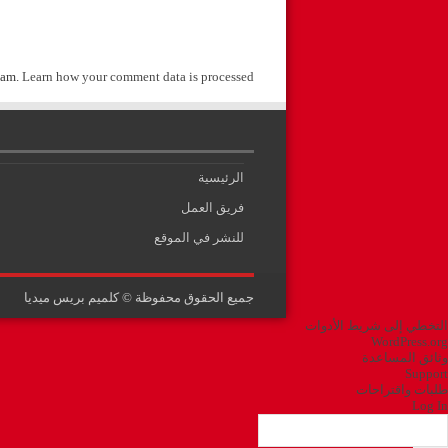
pam.
Learn how your comment data is processed
الرئيسية
فريق العمل
للنشر في الموقع
جميع الحقوق محفوظة © كلميم بريس ميديا
التخطي إلى شريط الأدوات
بذة
WordPress.org
ن
وثائق المساعدة
وردبريس
Support
طلبات واقتراحات
Log In