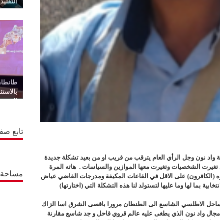
التقليد
طانطان
بالاست
المتجدد
تابع صف
واد نون وجل الرأي العام يترقب من قريب او من بعيد تشكلة جديدة
. تغيرت الشخصيات وتغيرت معها الموازين والسياسات . هاته المرة
مساحة إ
 كره (الكافرون) على الاقل في القاعات المكيفة ومدرجات القاضي عياض
تخابية بما لها وما عليها لتستولد لنا هذه التشكلة التي (اختارتها)
لساحل الاطلسي الشاسع الى الطنطان مرورا باقصى الشرق اسا الزاك
 مجال واد نون الذي يطغى عليه عالم قروي قاحل و جد شاسع مقارنة