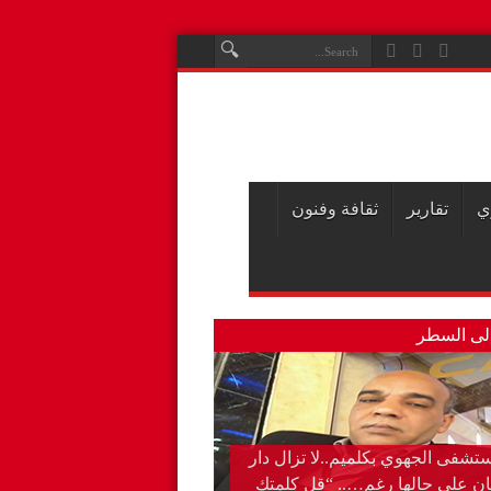
ي
تقارير
ثقافة وفنون
لى السطر
طاب القبلي…”ينخر” الخطاب