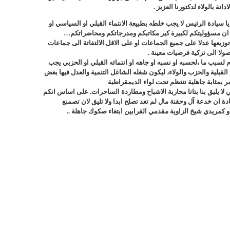
نة بالولاء لدكتورنا العزيز .
يا سيادة الرئيس لا يجب خلطه بطبيعة الانتماء القبلي او السياسي او
. ان مسؤوليتكم لكبيرة كبر مكاتبكم ومدرجاتكم ومحاضراتكم…
توزيعها عدلا على جميع الجماعات او على الاقل الالتفاتة الى جماعات
صولا الى تزكية فرضيات معينة .
لسبب ما ،لحسبه او نسبه او جاهه او انتمائه القبلي او الحزبي يجب
لقبلية والحزب والولاء، ليكون شغله الشاغل التنمية والعدل فيها بغض
مر بمثابة جاهلية تنتظم تحت لواء الديمقراطية
لا يليق بنا بتاتا محاربة الاشباح ومطاردة الساحرات. على اساس انكم
ان خدعة آل وحفنة مال لم تعد تصلح ابدا ولا تليق لان تصمنع
او كمريدي شيخ الزاوية مقدمي القرابين ابتغاء صكوك جاهلة ..