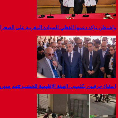
واشنطن تؤكد دعمها الفعلي للسيادة المغربية على الصحرا
استياء حرفيين بكلميم.. الهيئة الإقليمية للخشب تتهم مديرية