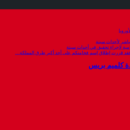
وروبا
باشر لأحداث سبتة
امية لإجراء تحقيق في أحداث سبتة
 فقد قررت إطلاق إسم فخامتكم على أحد أكبر طرق المملكة…
ة كلميم بريس