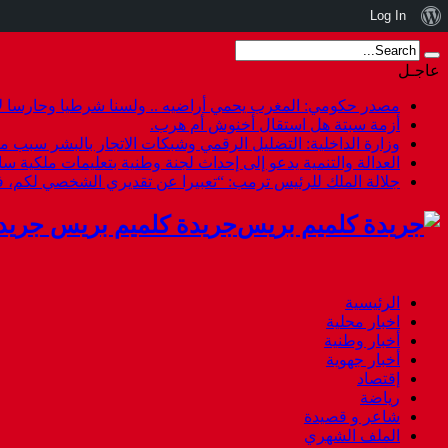
نبذة
Log In
عن
عاجـل
ووردبريس
مصدر حكومي: المغرب يحمي أراضيه .. ولسنا شرطيا وحارسا لأ
أزمة سبتة هل استقال أخنوش أم هرب.
وزارة الداخلية: التضليل الرقمي وشبكات الاتجار بالبشر سبب م
العدالة والتنمية يدعو إلى إحداث لجنة وطنية بتعليمات ملكية س
جلالة الملك للرئيس ترمب: “تعبيرا عن تقديري الشخصي لكم،
جريدة كلميم بريس جريد
الرئيسية
اخبار محلية
أخبار وطنية
أخبار جهوية
إقتصاد
رياضة
شاعر و قصيدة
الملف الشهري