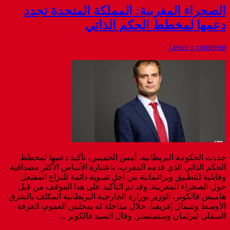
الصحراء المغربية: المملكة المتحدة تجدد
دعمها لمخطط الحكم الذاتي
Leave a comment
جددت الحكومة البريطانية، أمس الخميس، تأكيد دعمها لمخطط
الحكم الذاتي الذي قدمه المغرب، باعتباره الأساس الأكثر مصداقية
وقابلية للتطبيق وبراغماتية من أجل تسوية دائمة للنزاع المفتعل
حول الصحراء المغربية. وقد تم التأكيد على هذا الموقف من قبل
هاميش فالكونر، الوزير بوزارة الخارجية البريطانية المكلف بالشرق
الأوسط وشمال إفريقيا، خلال مداخلة له بمجلس العموم، الغرفة
السفلى لبرلمان وستمنستر. وقال السيد فالكونر ...