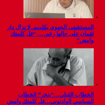
المستشفى الجهوي بكلميم..لا تزال دار
لقمان على حالها رغم….. “قل كلمتك
وامض”
الخطاب القبلي…”ينخر” الخطاب
السياسي الوادنوني…قل كلمتك وامض