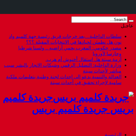
عاجـل
سلطات الداخلية…بعد خرجات فريق رئيسة جهة كلميم واد
نون هل نطمئن لحيادها في الانتخابات المقبلة ؟؟؟
مصدر حكومي: المغرب يحمي أراضيه .. ولسنا شرطيا
وحارسا لأوروبا
أزمة سبتة هل استقال أخنوش أم هرب.
وزارة الداخلية: التضليل الرقمي وشبكات الاتجار بالبشر سبب
مباشر لأحداث سبتة
العدالة والتنمية يدعو إلى إحداث لجنة وطنية بتعليمات ملكية
سامية لإجراء تحقيق في أحداث سبتة
جريدة كلميم
بريس جريدة كلميم بريس
الرئيسية