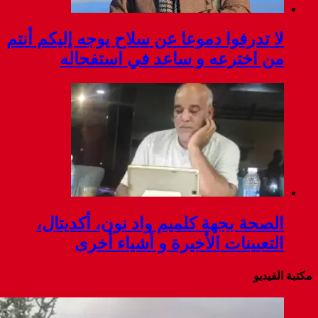
لا تدرفوا دموعا عن سلاح يوجه إليكم أنتم
من اخترعه و ساعد في استفحاله
الصحة بجهة كلميم واد نون، أكديتال،
التعيينات الأخيرة و أشياء أخرى
مكتبة الفيديو