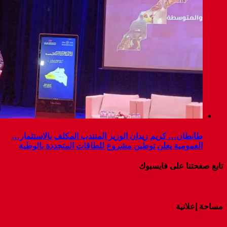
طانطان… كريم زيدان الوزير المنتدب المكلف بالاستثمار…
العمومية يعلن توطين مشروع للطاقات المتجددة بالوطية
تابع صفحتنا على فايسبوك
مساحة إعلانية