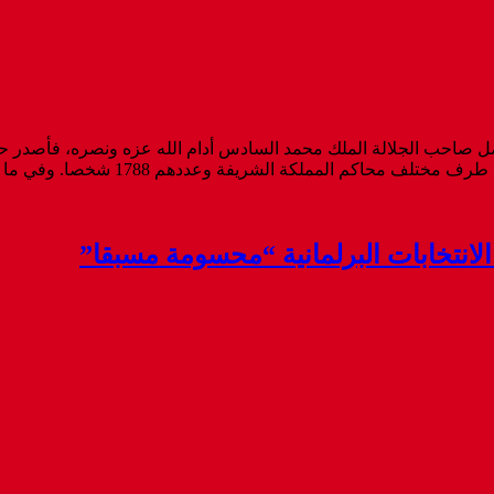
رش المجيد لهذه السنة 1448 هجرية 2026 ميلادية تفضل صاحب الجلالة الملك محمد السادس أدام
1788 شخصا. وفي ما يلي نص البلاغ الذي أصدرته وزارة العدل بهذا الخصوص ...
 الانتخابات البرلمانية “محسومة مسبقا”