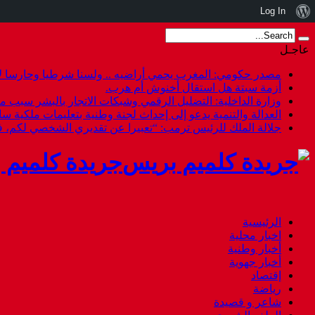
نبذة
Log In
عن
عاجـل
ووردبريس
مصدر حكومي: المغرب يحمي أراضيه .. ولسنا شرطيا وحارسا لأ
أزمة سبتة هل استقال أخنوش أم هرب.
وزارة الداخلية: التضليل الرقمي وشبكات الاتجار بالبشر سبب م
العدالة والتنمية يدعو إلى إحداث لجنة وطنية بتعليمات ملكية س
جلالة الملك للرئيس ترمب: “تعبيرا عن تقديري الشخصي لكم،
جريدة كلميم 
الرئيسية
اخبار محلية
أخبار وطنية
أخبار جهوية
إقتصاد
رياضة
شاعر و قصيدة