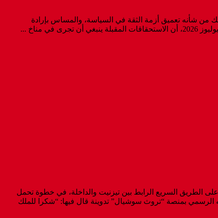
ذلك من شأنه تعميق أزمة الثقة في السياسة، والمساس بإرادة
لرئيس الأمريكي دونالد ترامب، الأحد، رسالة شكر إلى الملك محمد السادس، عقب إطلاق اسم “President Donald J. Trump Highway” على الطريق السريع الرابط بين تيزنيت والداخلة، في خطوة تحمل
ه الرسمي بمنصة “تروث سوشيال” تدوينة قال فيها: “شكرا للملك