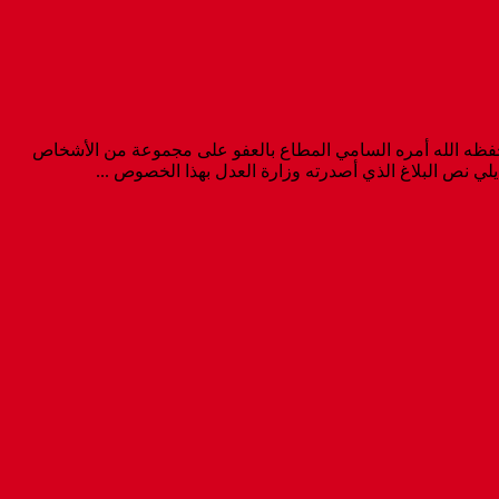
 الله عزه ونصره، فأصدر حفظه الله أمره السامي المطاع بالعفو على مجموعة من الأشخاص