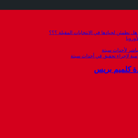
 نطمئن لحيادها في الانتخابات المقبلة ؟؟؟
وروبا
باشر لأحداث سبتة
امية لإجراء تحقيق في أحداث سبتة
ة كلميم بريس