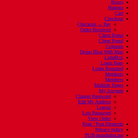
s
t
e
t
Boxes
i
s
b
t
n
A
o
e
Buttons
n
p
o
r
Cart
e
p
k
(
w
(
(
O
Checkout
w
O
O
p
Checkout → Pay
i
p
p
e
n
e
e
n
Order Received
d
n
n
s
Client Portal
o
s
s
i
w
i
i
n
Client Portal
)
n
n
n
Columns
n
n
e
e
e
w
Demo Blog With Map
w
w
w
LightBox
w
w
i
i
i
n
Login Page
n
n
d
Login Required
d
d
o
o
o
w
Members
w
w
)
Members
)
)
Multiple Pages
My Account
Change Password
Edit My Address
Logout
Lost Password
View Order
Page / Post Elements
Privacy policy
PUB-maadialna.ma