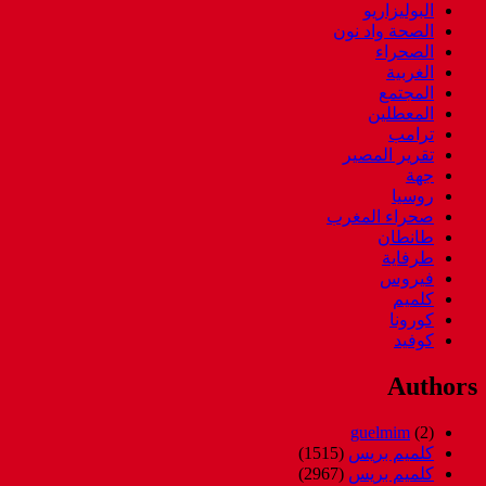
البوليزاريو
الصحة واد نون
الصحراء
الغربية
المجتمع
المعطلين
ترامب
تقرير المصير
جهة
روسيا
صحراء المغرب
طانطان
طرفاية
فيروس
كلميم
كورونا
كوفيد
Authors
guelmim
(2)
كلميم بريس
(1515)
كلميم بريس
(2967)