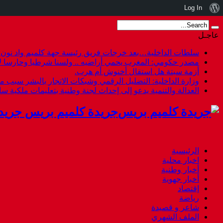
نبذة
Log In
عن
عاجـل
ووردبريس
سلطات الداخلية…بعد خرجات فريق رئيسة جهة كلميم واد نون هل
مصدر حكومي: المغرب يحمي أراضيه .. ولسنا شرطيا وحارسا لأ
أزمة سبتة هل استقال أخنوش أم هرب.
وزارة الداخلية: التضليل الرقمي وشبكات الاتجار بالبشر سبب م
العدالة والتنمية يدعو إلى إحداث لجنة وطنية بتعليمات ملكية س
جريدة كلميم بريس جريد
الرئيسية
اخبار محلية
أخبار وطنية
أخبار جهوية
إقتصاد
رياضة
شاعر و قصيدة
الملف الشهري