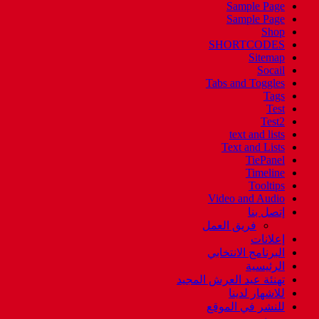
Sample Page
Sample Page
Shop
SHORTCODES
Sitemap
Socail
Tabs and Toggles
Tags
Test
Test2
text and lists
Text and Lists
TiePanel
Timeline
Tooltips
Video and Audio
إتصل بنا
فريق العمل
إعلانات
البرنامج الانتخابي
الرئيسية
تهنئة عيد العرش المجيد
للاشهار لدينا
للنشر في الموقع